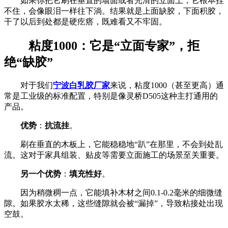
如果你把它刷在垂直的墙面或者光滑的立面上，它根本挂
不住，会像眼泪一样往下淌。结果就是上面缺胶，下面积胶，
干了以后到处都是硬疙瘩，既难看又不牢固。
粘度1000：它是“立面专家”，拒
绝“缺胶”
对于我们
宁波白乳胶厂家
来说，粘度1000（甚至更高）通
常是工业级的标准配置，特别是像灵桥D505这种主打通用的
产品。
优势
：
抗流挂
。
刷在垂直的木板上，它能稳稳地“趴”在那里，不会到处乱
流。这对于家具组装、贴皮等需要立面施工的场景至关重要。
另一个优势
：
填充性好
。
因为稍微稠一点，它能填补木材之间0.1-0.2毫米的细微缝
隙。如果胶水太稀，这些缝隙就会被“漏掉”，导致粘接处出现
空鼓。