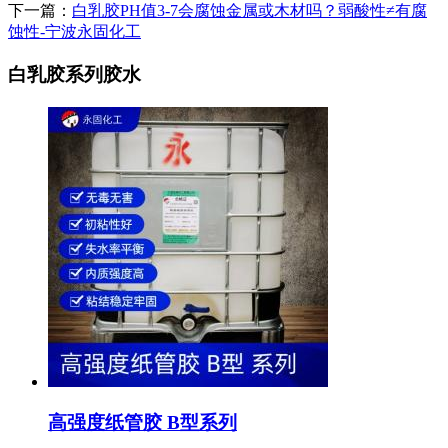
下一篇：
白乳胶PH值3-7会腐蚀金属或木材吗？弱酸性≠有腐
蚀性-宁波永固化工
白乳胶系列胶水
高强度纸管胶 B型系列