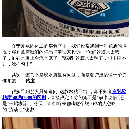
在宁波永固化工的实验室里，我们经常遇到一种尴尬的情
况：客户拿着我们的样品打电话来投诉，“你们这胶水太稀
了，刷在木板上全流下来了！”或者“这胶水太稠了，根本刷不
开，涂不匀！”
其实，这真不是胶水质量有问题，而是客户没搞懂一个关
键参数——
粘度
。
很多采购朋友只知道问“这胶水粘不粘”，却不知道
白乳胶
粘度500和1000的区别
，直接决定了你的施工是“事半功倍”还
是“一塌糊涂”。今天，咱们就来聊聊这个被90%的人忽略
的“流动性”秘密。