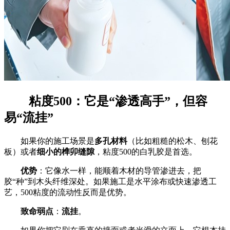
粘度500：它是“渗透高手”，但容
易“流挂”
如果你的施工场景是
多孔材料
（比如粗糙的松木、刨花
板）或者
细小的榫卯缝隙
，粘度500的白乳胶是首选。
优势
：它像水一样，能顺着木材的导管渗进去，把
胶“种”到木头纤维深处。如果施工是水平涂布或快速渗透工
艺，500粘度的流动性反而是优势。
致命弱点
：
流挂
。