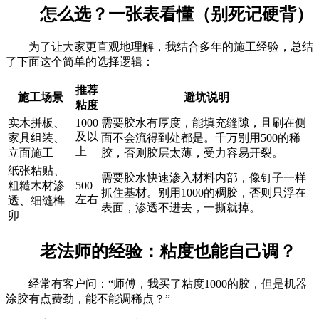
怎么选？一张表看懂（别死记硬背）
为了让大家更直观地理解，我结合多年的施工经验，总结
了下面这个简单的选择逻辑：
推荐
施工场景
避坑说明
粘度
实木拼板、
1000
需要胶水有厚度，能填充缝隙，且刷在侧
及以
家具组装、
面不会流得到处都是。千万别用500的稀
上
立面施工
胶，否则胶层太薄，受力容易开裂。
纸张粘贴、
需要胶水快速渗入材料内部，像钉子一样
粗糙木材渗
500
抓住基材。别用1000的稠胶，否则只浮在
左右
透、细缝榫
表面，渗透不进去，一撕就掉。
卯
老法师的经验：粘度也能自己调？
经常有客户问：“师傅，我买了粘度1000的胶，但是机器
涂胶有点费劲，能不能调稀点？”