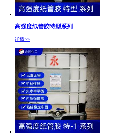
高强度纸管胶特型系列
详情>>