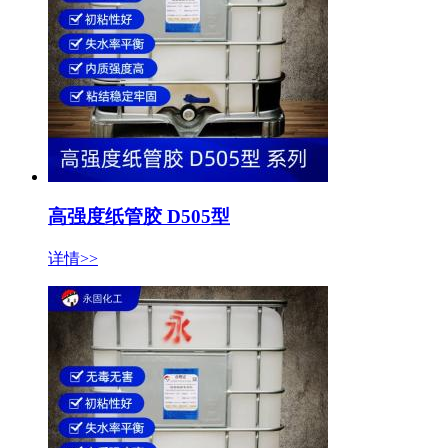
高强度纸管胶 D505型
详情>>