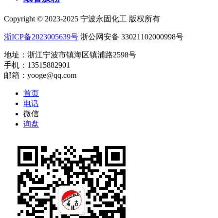
Copyright © 2023-2025 宁波永固化工 版权所有
浙ICP备2023005639号
浙公网安备 33021102000998号
地址：浙江宁波市镇海区镇浦路2598号
手机：13515882901
邮箱：yooge@qq.com
首页
电话
微信
询盘