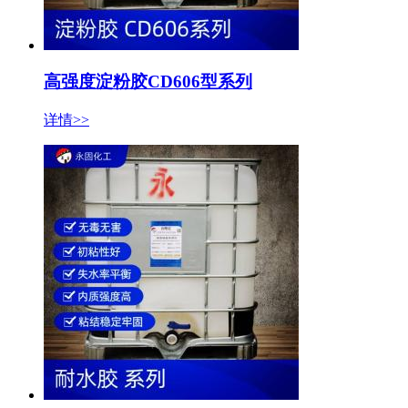
高强度淀粉胶CD606型系列
详情>>