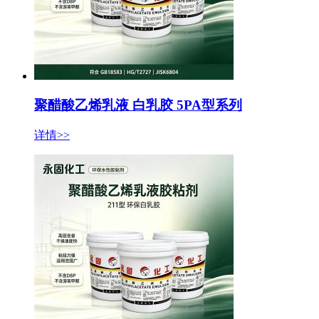
聚醋酸乙烯乳液 白乳胶 5PA型系列
详情>>