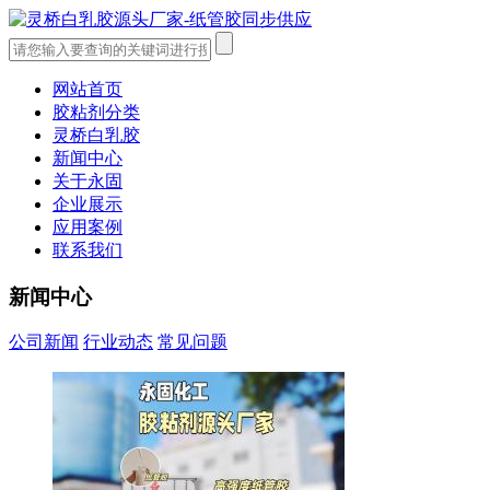
网站首页
胶粘剂分类
灵桥白乳胶
新闻中心
关于永固
企业展示
应用案例
联系我们
新闻中心
公司新闻
行业动态
常见问题