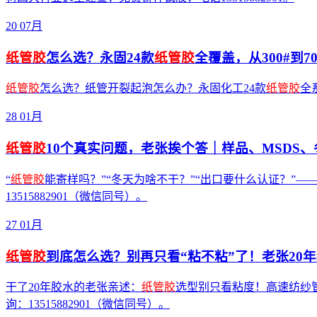
20
07月
纸管胶
怎么选？永固24款
纸管胶
全覆盖，从300#到7
纸管胶
怎么选？纸管开裂起泡怎么办？永固化工24款
纸管胶
全
28
01月
纸管胶
10个真实问题，老张挨个答｜样品、MSDS
“
纸管胶
能寄样吗？”“冬天为啥不干？”“出口要什么认证？”
13515882901（微信同号）。
27
01月
纸管胶
到底怎么选？别再只看“粘不粘”了！老张20
干了20年胶水的老张亲述：
纸管胶
选型别只看粘度！高速纺纱管
询：13515882901（微信同号）。