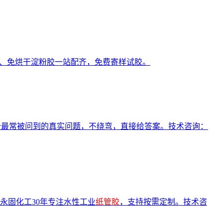
耐水胶、免烘干淀粉胶一站配齐，免费寄样试胶。
0个最常被问到的真实问题，不绕弯，直接给答案。技术咨询：
永固化工30年专注水性工业
纸管胶
，支持按需定制。技术咨