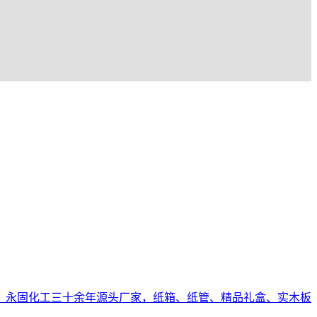
。永固化工三十余年源头厂家，纸箱、纸管、精品礼盒、实木板