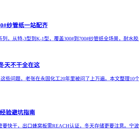
00#纱管纸一站配齐
系列，从特-3型到K-1型，覆盖300#到700#纱管纸全场景，
、冬天不干全在这
——这些问题，老张在永固化工20年里被问了上万遍。本文整理1
年经验避坑指南
要快干，出口蜂窝板需REACH认证，冬天存储更要注意。宁波