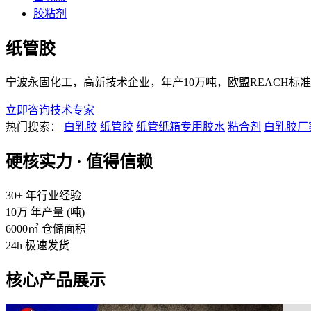
胶粘剂
纸管胶
宁波永固化工，高新技术企业，年产10万吨，欧盟REACH
立即咨询技术专家
热门搜索：
白乳胶
纸管胶
纸管纸箱专用胶水
粘合剂
白乳胶厂
硬核实力 · 值得信赖
30+
年行业经验
10万
年产量 (吨)
6000㎡
仓储面积
24h
极速发货
核心产品展示