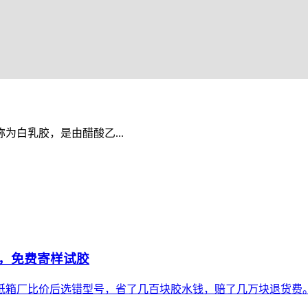
白乳胶，是由醋酸乙...
，免费寄样试胶
纸箱厂比价后选错型号，省了几百块胶水钱，赔了几万块退货费