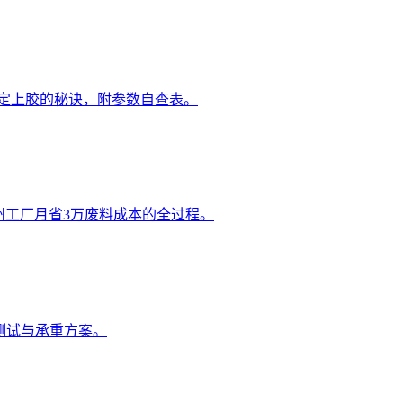
稳定上胶的秘诀，附参数自查表。
州工厂月省3万废料成本的全过程。
比测试与承重方案。