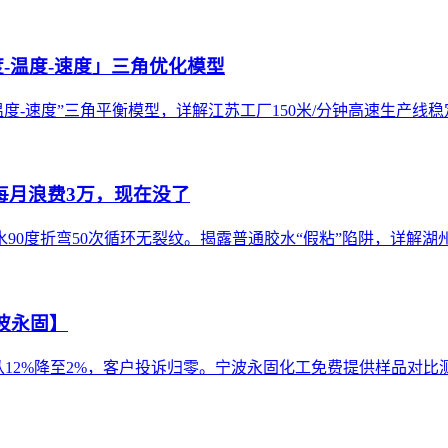
度-温度-速度」三角优化模型
度-速度”三角平衡模型，详解江苏工厂150米/分钟高速生产线
每月浪费3万，现在没了
90度折弯50次循环无裂纹。揭露普通胶水“假粘”陷阱，详解湖
宁波永固】
率从12%降至2%，客户投诉归零。宁波永固化工免费提供样品对