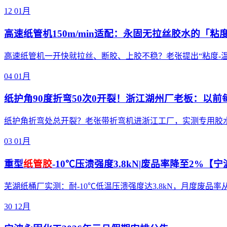
12
01月
高速纸管机150m/min适配：永固无拉丝胶水的「粘
高速纸管机一开快就拉丝、断胶、上胶不稳？老张提出“粘度-温
04
01月
纸护角90度折弯50次0开裂！浙江湖州厂老板：以前
纸护角折弯处总开裂？老张带折弯机进浙江工厂，实测专用胶水
03
01月
重型
纸管胶
-10℃压溃强度3.8kN|废品率降至2%【
芜湖纸桶厂实测：耐-10℃低温压溃强度达3.8kN，月度废品
30
12月