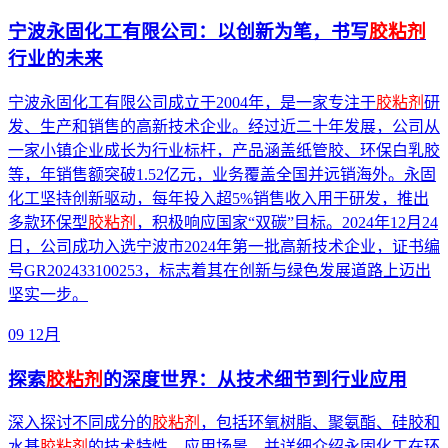
宁波永固化工有限公司：以创新为笔，书写
胶粘剂
行业的未来
宁波永固化工有限公司成立于2004年，是一家专注于
胶粘剂
研
发、生产和销售的高新技术企业。经过近二十年发展，公司从
一家小镇企业成长为行业标杆，产品涵盖纸管胶、环保白乳胶
等，年销售额突破1.52亿元，业务覆盖全国并远销海外。永固
化工坚持创新驱动，每年投入超5%销售收入用于研发，推出
多款环保型
胶粘剂
，积极响应国家“双碳”目标。2024年12月24
日，公司成功入选宁波市2024年第一批高新技术企业，证书编
号GR202433100253，标志着其在创新与绿色发展道路上迈出
坚实一步。
09
12月
探索
胶粘剂
的深度世界：从技术细节到行业应用
深入探讨不同成分的
胶粘剂
，包括环氧树脂、聚氨酯、硅胶和
水基
胶粘剂
的技术特性、应用场景，并详细介绍永固化工在环