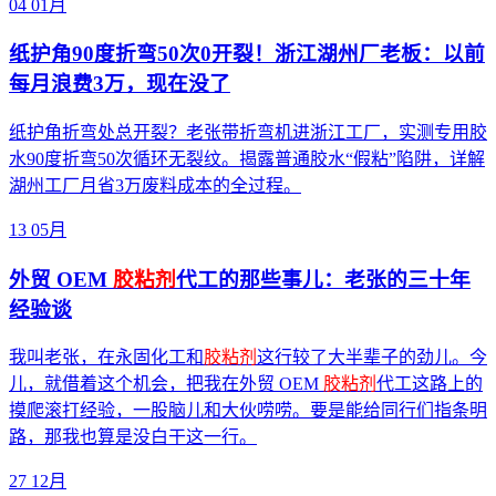
04
01月
纸护角90度折弯50次0开裂！浙江湖州厂老板：以前
每月浪费3万，现在没了
纸护角折弯处总开裂？老张带折弯机进浙江工厂，实测专用胶
水90度折弯50次循环无裂纹。揭露普通胶水“假粘”陷阱，详解
湖州工厂月省3万废料成本的全过程。
13
05月
外贸 OEM
胶粘剂
代工的那些事儿：老张的三十年
经验谈
我叫老张，在永固化工和
胶粘剂
这行较了大半辈子的劲儿。今
儿，就借着这个机会，把我在外贸 OEM
胶粘剂
代工这路上的
摸爬滚打经验，一股脑儿和大伙唠唠。要是能给同行们指条明
路，那我也算是没白干这一行。
27
12月