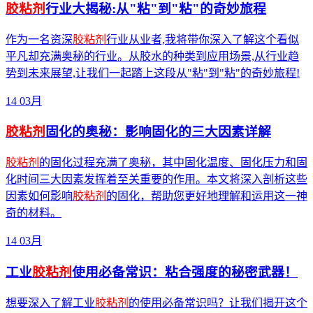
胶粘剂
行业大揭秘:从"粘"到"粘"的奇妙旅程
作为一名资深
胶粘剂
行业从业者,我将带你深入了解这个看似
平凡却充满奥秘的行业。从胶水的种类到应用场景,从行业趋
势到未来展望,让我们一起踏上这段从"粘"到"粘"的奇妙旅程!
14
03月
胶粘剂
固化的奥秘：影响固化的三大因素详解
胶粘剂
的固化过程充满了奥秘，其中固化温度、固化压力和固
化时间三大因素发挥着至关重要的作用。本文将深入剖析这些
因素如何影响
胶粘剂
的固化，帮助您更好地理解和运用这一神
奇的材料。
14
03月
工业
胶粘剂
使用必备常识：粘合强度的秘密武器！
想要深入了解工业
胶粘剂
的使用必备常识吗？让我们揭开这个