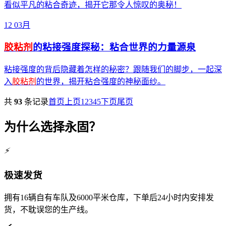
看似平凡的粘合奇迹，揭开它那令人惊叹的奥秘！
12
03月
胶粘剂
的粘接强度探秘：粘合世界的力量源泉
粘接强度的背后隐藏着怎样的秘密？跟随我们的脚步，一起深
入
胶粘剂
的世界，揭开粘合强度的神秘面纱。
共
93
条记录
首页
上页
1
2
3
4
5
下页
尾页
为什么选择永固？
⚡
极速发货
拥有16辆自有车队及6000平米仓库，下单后24小时内安排发
货，不耽误您的生产线。