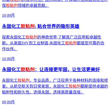
保
胶粘剂
领域的卓越贡献。
10
09月
永固化工
胶粘剂
: 粘合世界的隐形英雄
探索永固化工
胶粘剂
的神奇世界,了解其广泛应用和卓越性
能。从家庭DIY到工业制造,永固化工
胶粘剂
都是您可靠的合
作伙伴。
10
09月
永固化工
胶粘剂
：让连接更牢固，让生活更美好
永固化工
胶粘剂
，专业品质，广泛应用于各种材料的连接和修
复。从航空航天到日常家居，永固化工
胶粘剂
都能提供卓越的
粘附性和耐久性。选择永固，选择高质量连接。
09
09月